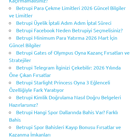
Kaçırmamalısınız?
Betrupi Para Çekme Limitleri 2026 Güncel Bilgiler
ve Limitler
Betrupi Üyelik İptali Adım Adım İptal Süreci
Betrupi Facebook Neden Betrupiyi Seçmelisiniz?
Betrupi Minimum Para Yatırma 2026 Mart İçin
Güncel Bilgiler
Betrupi Gates of Olympus Oyna Kazanç Fırsatları ve
Stratejiler
Betrupi Telegram İlginizi Çekebilir: 2026 Yılında
Öne Çıkan Fırsatlar
Betrupi Starlight Princess Oyna 3 Eğlenceli
Özelliğiyle Fark Yaratıyor
Betrupi Kimlik Doğrulama Nasıl Doğru Belgeleri
Hazırlarsınız?
Betrupi Hangi Spor Dallarında Bahis Var? Farklı
Bahis
Betrupi Spor Bahisleri Kayıp Bonusu Fırsatlar ve
Kazanma İmkanları