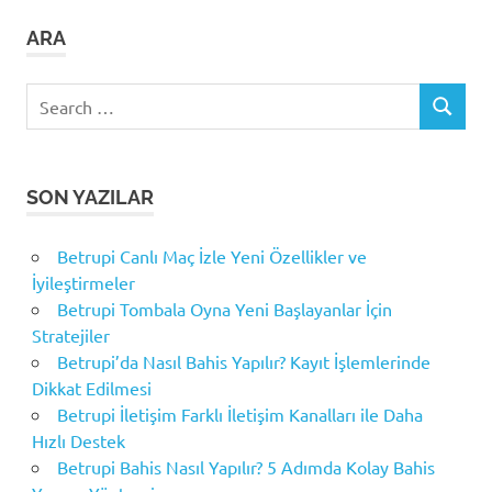
ARA
Search
SEARCH
for:
SON YAZILAR
Betrupi Canlı Maç İzle Yeni Özellikler ve
İyileştirmeler
Betrupi Tombala Oyna Yeni Başlayanlar İçin
Stratejiler
Betrupi’da Nasıl Bahis Yapılır? Kayıt İşlemlerinde
Dikkat Edilmesi
Betrupi İletişim Farklı İletişim Kanalları ile Daha
Hızlı Destek
Betrupi Bahis Nasıl Yapılır? 5 Adımda Kolay Bahis