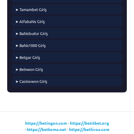
➤ Tamambet Giriş
➤ Alfabahis Giriş
➤ Bahisbudur Giriş
➤ Bahis1000 Giriş
➤ Betgar Giriş
➤ Beinwon Giriş
➤ Casinowon Giriş
https://betingon.com
-
https://betitbet.org
-
https://betkoms.net
-
https://betlivos.com