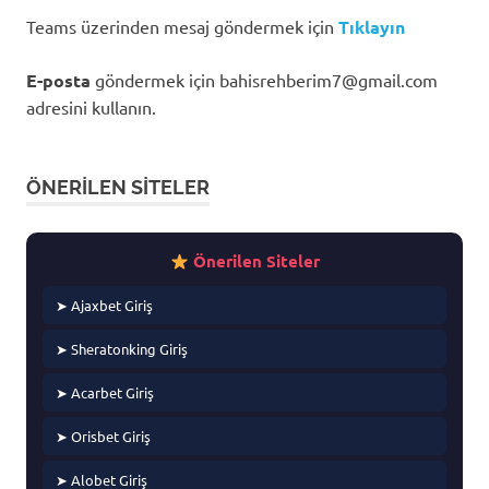
Teams üzerinden mesaj göndermek için
Tıklayın
E-posta
göndermek için
bahisrehberim7@gmail.com
adresini kullanın.
ÖNERILEN SITELER
Önerilen Siteler
➤ Ajaxbet Giriş
➤ Sheratonking Giriş
➤ Acarbet Giriş
➤ Orisbet Giriş
➤ Alobet Giriş