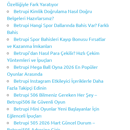
Özelliğiyle Fark Yaratıyor
Betrupi Kimlik Doğrulama Nasıl Doğru
Belgeleri Hazırlarsınız?
Betrupi Hangi Spor Dallarında Bahis Var? Farklı
Bahis
Betrupi Spor Bahisleri Kayıp Bonusu Fırsatlar
ve Kazanma İmkanları
Betrupi’dan Nasıl Para Çekilir? Hızlı Çekim
Yöntemleri ve İpuçları
Betrupi Mega Ball Oyna 2026 En Popüler
Oyunlar Arasında
Betrupi Instagram Etkileyici İçeriklerle Daha
Fazla Takipçi Edinin
Betrupi 506 Bilmeniz Gereken Her Şey –
Betrupi506 ile Güvenli Oyun
Betrupi Mini Oyunlar Yeni Başlayanlar İçin
Eğlenceli İpuçları
Betrupi 505 2026 Mart Güncel Durum –
Betrupi505 Adresine Giriş