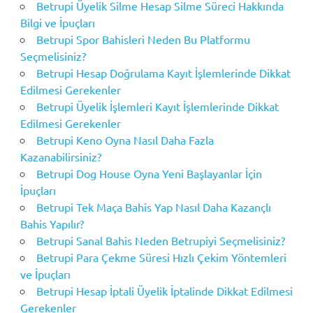
Betrupi Üyelik Silme Hesap Silme Süreci Hakkında
Bilgi ve İpuçları
Betrupi Spor Bahisleri Neden Bu Platformu
Seçmelisiniz?
Betrupi Hesap Doğrulama Kayıt İşlemlerinde Dikkat
Edilmesi Gerekenler
Betrupi Üyelik İşlemleri Kayıt İşlemlerinde Dikkat
Edilmesi Gerekenler
Betrupi Keno Oyna Nasıl Daha Fazla
Kazanabilirsiniz?
Betrupi Dog House Oyna Yeni Başlayanlar İçin
İpuçları
Betrupi Tek Maça Bahis Yap Nasıl Daha Kazançlı
Bahis Yapılır?
Betrupi Sanal Bahis Neden Betrupiyi Seçmelisiniz?
Betrupi Para Çekme Süresi Hızlı Çekim Yöntemleri
ve İpuçları
Betrupi Hesap İptali Üyelik İptalinde Dikkat Edilmesi
Gerekenler