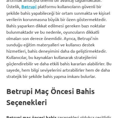
Üstelik,
Betrupi
platformu kullanıcıların güvenli bir
şekilde bahis yapabileceği bir ortam sunmakta ve kişisel
verilerin korunmasına büyük bir özen göstermektedir.
Bahis yaparken dikkat edilmesi gereken bazı noktalar
bulunmaktadır ve bu nedenle, oyuncuların dikkatli
olmaları son derece önemlidir. Ayrıca, Betrupi’nin
sunduğu eğitim materyalleri ve kullanıcı destek
hizmetleri, bahis deneyimini daha da geliştirmektedir.
Kullanıcılar, bu kaynakları kullanarak stratejilerini
güçlendirebilir ve daha etkili bahis kararları alabilirler. Bu
sayede, hem bilgi seviyelerini artırabilirler hem de daha
stratejik bir şekilde bahis yapma imkanı bulurlar.
Betrupi Maç Öncesi Bahis
Seçenekleri
Betrupi maç öncesi bahis
seçenekleri oldukça çeşitlidir