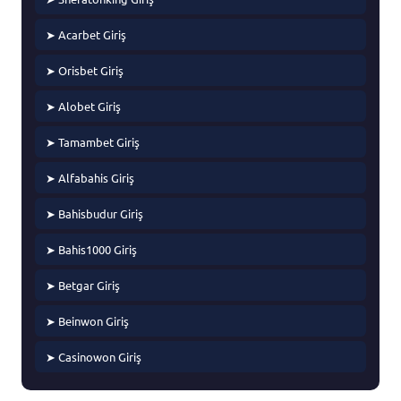
➤ Acarbet Giriş
➤ Orisbet Giriş
➤ Alobet Giriş
➤ Tamambet Giriş
➤ Alfabahis Giriş
➤ Bahisbudur Giriş
➤ Bahis1000 Giriş
➤ Betgar Giriş
➤ Beinwon Giriş
➤ Casinowon Giriş