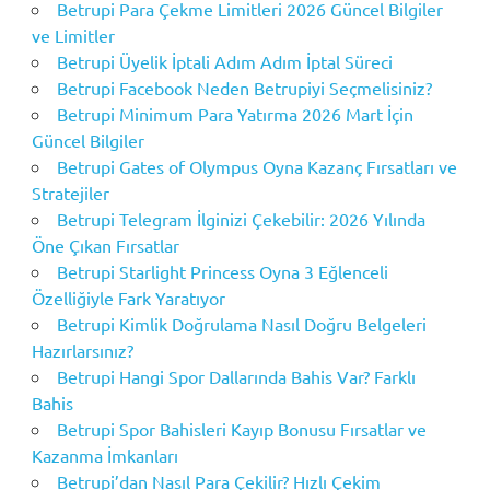
Betrupi Para Çekme Limitleri 2026 Güncel Bilgiler
ve Limitler
Betrupi Üyelik İptali Adım Adım İptal Süreci
Betrupi Facebook Neden Betrupiyi Seçmelisiniz?
Betrupi Minimum Para Yatırma 2026 Mart İçin
Güncel Bilgiler
Betrupi Gates of Olympus Oyna Kazanç Fırsatları ve
Stratejiler
Betrupi Telegram İlginizi Çekebilir: 2026 Yılında
Öne Çıkan Fırsatlar
Betrupi Starlight Princess Oyna 3 Eğlenceli
Özelliğiyle Fark Yaratıyor
Betrupi Kimlik Doğrulama Nasıl Doğru Belgeleri
Hazırlarsınız?
Betrupi Hangi Spor Dallarında Bahis Var? Farklı
Bahis
Betrupi Spor Bahisleri Kayıp Bonusu Fırsatlar ve
Kazanma İmkanları
Betrupi’dan Nasıl Para Çekilir? Hızlı Çekim