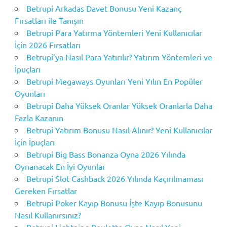
Betrupi Arkadas Davet Bonusu Yeni Kazanç
Fırsatları ile Tanışın
Betrupi Para Yatırma Yöntemleri Yeni Kullanıcılar
İçin 2026 Fırsatları
Betrupi’ya Nasıl Para Yatırılır? Yatırım Yöntemleri ve
İpuçları
Betrupi Megaways Oyunları Yeni Yılın En Popüler
Oyunları
Betrupi Daha Yüksek Oranlar Yüksek Oranlarla Daha
Fazla Kazanın
Betrupi Yatırım Bonusu Nasıl Alınır? Yeni Kullanıcılar
İçin İpuçları
Betrupi Big Bass Bonanza Oyna 2026 Yılında
Oynanacak En İyi Oyunlar
Betrupi Slot Cashback 2026 Yılında Kaçırılmaması
Gereken Fırsatlar
Betrupi Poker Kayıp Bonusu İşte Kayıp Bonusunu
Nasıl Kullanırsınız?