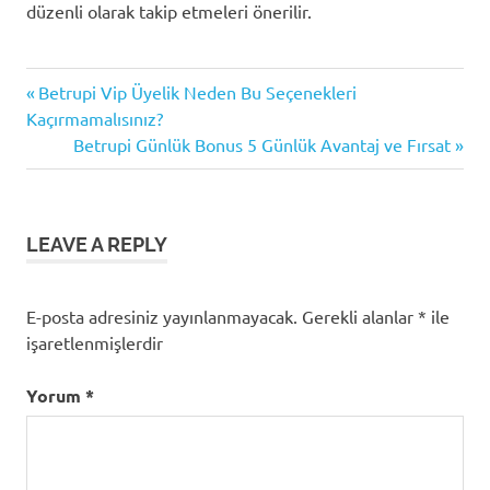
düzenli olarak takip etmeleri önerilir.
Bahis
Previous
Yazı
Betrupi Vip Üyelik Neden Bu Seçenekleri
Stratejileri
Post:
Kaçırmamalısınız?
gezinmesi
Betrupi
Next
Betrupi Günlük Bonus 5 Günlük Avantaj ve Fırsat
bahis
Post:
seçenekleri
Maç
Öncesi
LEAVE A REPLY
Tahmin
E-posta adresiniz yayınlanmayacak.
Gerekli alanlar
*
ile
işaretlenmişlerdir
Yorum
*