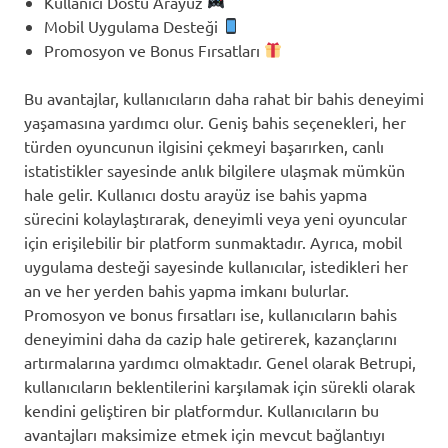
Kullanıcı Dostu Arayüz
Mobil Uygulama Desteği
Promosyon ve Bonus Fırsatları
Bu avantajlar, kullanıcıların daha rahat bir bahis deneyimi
yaşamasına yardımcı olur. Geniş bahis seçenekleri, her
türden oyuncunun ilgisini çekmeyi başarırken, canlı
istatistikler sayesinde anlık bilgilere ulaşmak mümkün
hale gelir. Kullanıcı dostu arayüz ise bahis yapma
sürecini kolaylaştırarak, deneyimli veya yeni oyuncular
için erişilebilir bir platform sunmaktadır. Ayrıca, mobil
uygulama desteği sayesinde kullanıcılar, istedikleri her
an ve her yerden bahis yapma imkanı bulurlar.
Promosyon ve bonus fırsatları ise, kullanıcıların bahis
deneyimini daha da cazip hale getirerek, kazançlarını
artırmalarına yardımcı olmaktadır. Genel olarak Betrupi,
kullanıcıların beklentilerini karşılamak için sürekli olarak
kendini geliştiren bir platformdur. Kullanıcıların bu
avantajları maksimize etmek için mevcut bağlantıyı