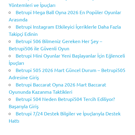
Yöntemleri ve İpuçları
Betrupi Mega Ball Oyna 2026 En Popüler Oyunlar
Arasında
Betrupi Instagram Etkileyici İçeriklerle Daha Fazla
Takipçi Edinin
Betrupi 506 Bilmeniz Gereken Her Şey –
Betrupi506 ile Güvenli Oyun
Betrupi Mini Oyunlar Yeni Başlayanlar İçin Eğlenceli
İpuçları
Betrupi 505 2026 Mart Güncel Durum – Betrupi505
Adresine Giriş
Betrupi Baccarat Oyna 2026 Mart Baccarat
Oyununda Kazanma Taktikleri
Betrupi 504 Neden Betrupi504 Tercih Ediliyor?
Başarıyla Giriş
Betrupi 7/24 Destek Bilgiler ve İpuçlarıyla Destek
Hattı