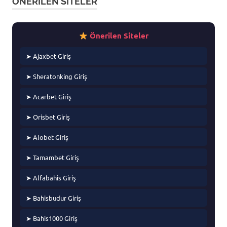
ÖNERILEN SITELER
Önerilen Siteler
➤ Ajaxbet Giriş
➤ Sheratonking Giriş
➤ Acarbet Giriş
➤ Orisbet Giriş
➤ Alobet Giriş
➤ Tamambet Giriş
➤ Alfabahis Giriş
➤ Bahisbudur Giriş
➤ Bahis1000 Giriş