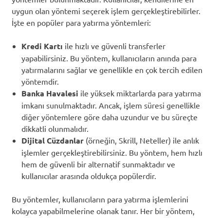
uygun olan yöntemi seçerek işlem gerçekleştirebilirler.
İşte en popüler para yatırma yöntemleri:
Kredi Kartı
ile hızlı ve güvenli transferler
yapabilirsiniz. Bu yöntem, kullanıcıların anında para
yatırmalarını sağlar ve genellikle en çok tercih edilen
yöntemdir.
Banka Havalesi
ile yüksek miktarlarda para yatırma
imkanı sunulmaktadır. Ancak, işlem süresi genellikle
diğer yöntemlere göre daha uzundur ve bu süreçte
dikkatli olunmalıdır.
Dijital Cüzdanlar
(örneğin, Skrill, Neteller) ile anlık
işlemler gerçekleştirebilirsiniz. Bu yöntem, hem hızlı
hem de güvenli bir alternatif sunmaktadır ve
kullanıcılar arasında oldukça popülerdir.
Bu yöntemler, kullanıcıların para yatırma işlemlerini
kolayca yapabilmelerine olanak tanır. Her bir yöntem,