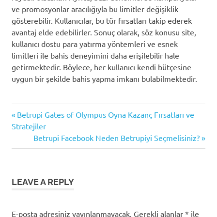
ve promosyonlar aracılığıyla bu limitler değişiklik
gösterebilir. Kullanıcılar, bu tür fırsatları takip ederek
avantaj elde edebilirler. Sonuç olarak, söz konusu site,
kullanıcı dostu para yatırma yöntemleri ve esnek
limitleri ile bahis deneyimini daha erişilebilir hale
getirmektedir. Böylece, her kullanıcı kendi bütçesine
uygun bir şekilde bahis yapma imkanı bulabilmektedir.
Betrupi
Previous
Yazı
Betrupi Gates of Olympus Oyna Kazanç Fırsatları ve
para
Post:
Stratejiler
yatırma
gezinmesi
Next
Betrupi Facebook Neden Betrupiyi Seçmelisiniz?
Güvenli
Post:
Ödeme
Yöntemleri
Online
LEAVE A REPLY
Bahis
İşlemleri
E-posta adresiniz yayınlanmayacak.
Gerekli alanlar
*
ile