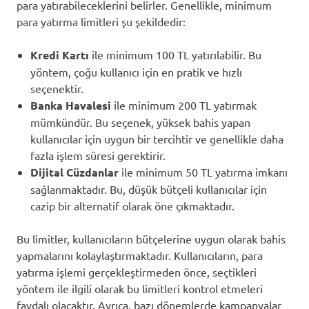
para yatırabileceklerini belirler. Genellikle, minimum
para yatırma limitleri şu şekildedir:
Kredi Kartı
ile minimum 100 TL yatırılabilir. Bu
yöntem, çoğu kullanıcı için en pratik ve hızlı
seçenektir.
Banka Havalesi
ile minimum 200 TL yatırmak
mümkündür. Bu seçenek, yüksek bahis yapan
kullanıcılar için uygun bir tercihtir ve genellikle daha
fazla işlem süresi gerektirir.
Dijital Cüzdanlar
ile minimum 50 TL yatırma imkanı
sağlanmaktadır. Bu, düşük bütçeli kullanıcılar için
cazip bir alternatif olarak öne çıkmaktadır.
Bu limitler, kullanıcıların bütçelerine uygun olarak bahis
yapmalarını kolaylaştırmaktadır. Kullanıcıların, para
yatırma işlemi gerçekleştirmeden önce, seçtikleri
yöntem ile ilgili olarak bu limitleri kontrol etmeleri
faydalı olacaktır. Ayrıca, bazı dönemlerde kampanyalar