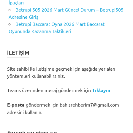
İpuçları
Betrupi 505 2026 Mart Güncel Durum – Betrupi505
Adresine Giriş
Betrupi Baccarat Oyna 2026 Mart Baccarat
Oyununda Kazanma Taktikleri
İLETIŞIM
Site sahibi ile iletişime geçmek için aşağıda yer alan
yöntemleri kullanabilirsiniz.
Teams üzerinden mesaj göndermek için
Tıklayın
E-posta
göndermek için
bahisrehberim7@gmail.com
adresini kullanın.