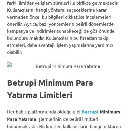
farklı limitler ve işlem süreleri ile birlikte gelmektedir.
Kullanıcıların, hangi yöntemi seçeceklerine karar
vermeden önce, bu bilgileri dikkatlice incelemeleri
önerilir. Ayrıca, bazı yöntemlerin belirli dönemlerde
kampanya ve indirimler sunabileceği de göz önünde
bulundurulmalıdır. Kullanıcıların bu fırsatları takip
etmeleri, daha avantajlı işlem yapmalarına yardımcı
olabilir.
Betrupi Minimum Para
Yatırma Limitleri
Her bahis platformunda olduğu gibi
Betrupi
Minimum
Para Yatırma
işlemlerinin de belirli limitleri
bulunmaktadır. Bu limitler, kullanıcıların hangi miktarda