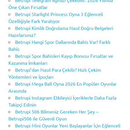
Betrupi Telegram İlginizi Çekebilir: 2026 Yılında
Öne Çıkan Fırsatlar
Betrupi Starlight Princess Oyna 3 Eğlenceli
Özelliğiyle Fark Yaratıyor
Betrupi Kimlik Doğrulama Nasıl Doğru Belgeleri
Hazırlarsınız?
Betrupi Hangi Spor Dallarında Bahis Var? Farklı
Bahis
Betrupi Spor Bahisleri Kayıp Bonusu Fırsatlar ve
Kazanma İmkanları
Betrupi’dan Nasıl Para Çekilir? Hızlı Çekim
Yöntemleri ve İpuçları
Betrupi Mega Ball Oyna 2026 En Popüler Oyunlar
Arasında
Betrupi Instagram Etkileyici İçeriklerle Daha Fazla
Takipçi Edinin
Betrupi 506 Bilmeniz Gereken Her Şey –
Betrupi506 ile Güvenli Oyun
Betrupi Mini Oyunlar Yeni Başlayanlar İçin Eğlenceli