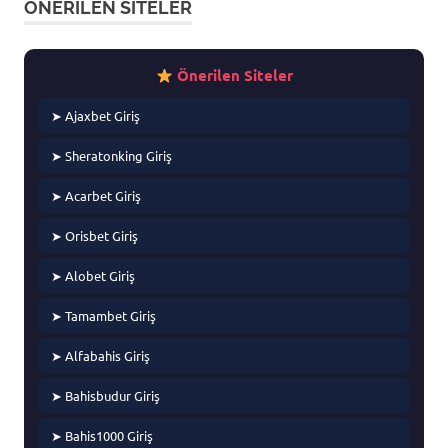
ÖNERILEN SITELER
Önerilen Siteler
➤ Ajaxbet Giriş
➤ Sheratonking Giriş
➤ Acarbet Giriş
➤ Orisbet Giriş
➤ Alobet Giriş
➤ Tamambet Giriş
➤ Alfabahis Giriş
➤ Bahisbudur Giriş
➤ Bahis1000 Giriş