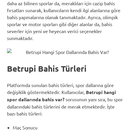
daha az bilinen sporlar da, meraklıları için cazip bahis
fırsatları sunarak, kullanıcıların kendi ilgi alanlarına göre
bahis yapmalarına olanak tanımaktadır. Ayrıca, olimpik
sporlar ve motor sporları gibi diğer alanlar da, bahis
severler için yeni ve heyecan verici seçenekler
sunmaktadır.
Betrupi Bahis Türleri
Platformda sunulan bahis türleri, spor dallarına göre
değişiklik göstermektedir. Kullanıcılar,
Betrupi hangi
spor dallarında bahis var?
sorusunun yanı sıra, bu spor
dallarındaki bahis türlerini de merak etmektedir. İşte
bazı bahis türleri:
Maç Sonucu