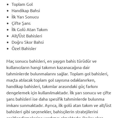
Toplam Gol
Handikap Bahsi
İlk Yarı Sonucu
Çifte Şans
İlk Golü Atan Takım
Alt/Üst Bahisleri
Doğru Skor Bahsi
Özel Bahisler
Maç sonucu bahisleri, en yaygın bahis türüdür ve
kullanıcıların hangi takımın kazanacağına dair
tahminlerde bulunmalarını sağlar. Toplam gol bahisleri,
maçta atılacak toplam gol sayısına odaklanırken,
handikap bahisleri, takımlar arasındaki güç farkını
dengelemek için kullanılmaktadır. İlk yarı sonucu ve çifte
şans bahisleri ise daha spesifik tahminlerde bulunma
imkanı sunmaktadır. Ayrıca, ilk golü atan takım ve alt/üst
bahisleri gibi seçenekler, bahisçilerin stratejilerini
çeşitlendirmelerine yardımcı olmaktadır. Doğru skor