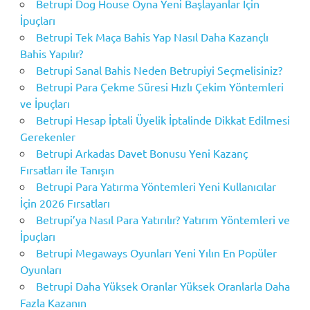
Betrupi Dog House Oyna Yeni Başlayanlar İçin
İpuçları
Betrupi Tek Maça Bahis Yap Nasıl Daha Kazançlı
Bahis Yapılır?
Betrupi Sanal Bahis Neden Betrupiyi Seçmelisiniz?
Betrupi Para Çekme Süresi Hızlı Çekim Yöntemleri
ve İpuçları
Betrupi Hesap İptali Üyelik İptalinde Dikkat Edilmesi
Gerekenler
Betrupi Arkadas Davet Bonusu Yeni Kazanç
Fırsatları ile Tanışın
Betrupi Para Yatırma Yöntemleri Yeni Kullanıcılar
İçin 2026 Fırsatları
Betrupi’ya Nasıl Para Yatırılır? Yatırım Yöntemleri ve
İpuçları
Betrupi Megaways Oyunları Yeni Yılın En Popüler
Oyunları
Betrupi Daha Yüksek Oranlar Yüksek Oranlarla Daha
Fazla Kazanın