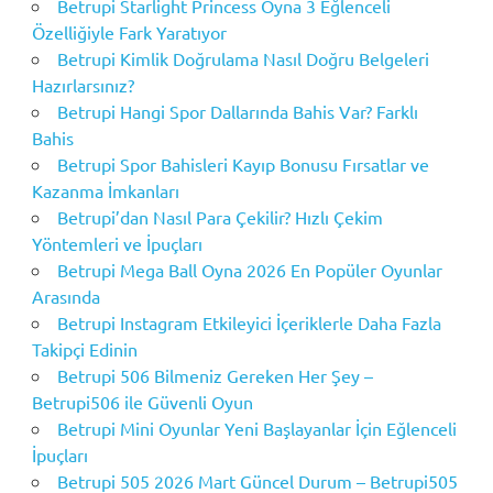
Betrupi Starlight Princess Oyna 3 Eğlenceli
Özelliğiyle Fark Yaratıyor
Betrupi Kimlik Doğrulama Nasıl Doğru Belgeleri
Hazırlarsınız?
Betrupi Hangi Spor Dallarında Bahis Var? Farklı
Bahis
Betrupi Spor Bahisleri Kayıp Bonusu Fırsatlar ve
Kazanma İmkanları
Betrupi’dan Nasıl Para Çekilir? Hızlı Çekim
Yöntemleri ve İpuçları
Betrupi Mega Ball Oyna 2026 En Popüler Oyunlar
Arasında
Betrupi Instagram Etkileyici İçeriklerle Daha Fazla
Takipçi Edinin
Betrupi 506 Bilmeniz Gereken Her Şey –
Betrupi506 ile Güvenli Oyun
Betrupi Mini Oyunlar Yeni Başlayanlar İçin Eğlenceli
İpuçları
Betrupi 505 2026 Mart Güncel Durum – Betrupi505