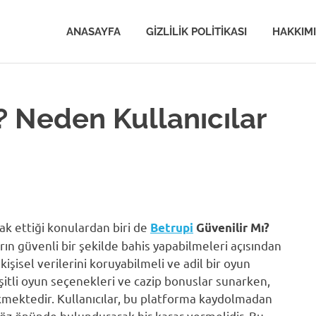
ANASAYFA
GIZLILIK POLITIKASI
HAKKIM
? Neden Kullanıcılar
ak ettiği konulardan biri de
Betrupi
Güvenilir Mı?
rın güvenli bir şekilde bahis yapabilmeleri açısından
kişisel verilerini koruyabilmeli ve adil bir oyun
şitli oyun seçenekleri ve cazip bonuslar sunarken,
kmektedir. Kullanıcılar, bu platforma kaydolmadan
 göz önünde bulundurarak bir karar vermelidir. Bu