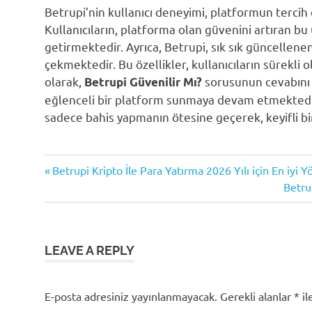
Betrupi’nin kullanıcı deneyimi, platformun tercih
Kullanıcıların, platforma olan güvenini artıran bu 
getirmektedir. Ayrıca, Betrupi, sık sık güncellenen
çekmektedir. Bu özellikler, kullanıcıların sürekli
olarak,
sorusunun cevabını a
Betrupi Güvenilir Mı?
eğlenceli bir platform sunmaya devam etmektedir.
sadece bahis yapmanın ötesine geçerek, keyifli b
Betrupi
Previous
Yazı
Betrupi Kripto İle Para Yatırma 2026 Yılı için En iyi 
Güvenliği
Post:
Next
Betru
gezinmesi
Güvenilir
Post:
Bahis
Sitesi
Online
LEAVE A REPLY
Bahis
E-posta adresiniz yayınlanmayacak.
Gerekli alanlar
*
il