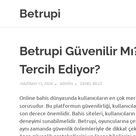
Skip
Betrupi
to
content
Betrupi Güvenilir Mı
Tercih Ediyor?
HAZIRAN 13, 2026
ADMIN
GENEL BILGI
Online bahis dünyasında kullanıcıların en çok mer
sorusudur. Bu platformun güvenilirliği, kullanıcıla
son derece önemlidir. Bahis siteleri, kullanıcıların 
deneyimi sunabilmelidir. Betrupi, oyuncularına çe
aynı zamanda güvenlik önlemleriyle de dikkat çe
önce güvenlik protokollerini ve lisans bilgilerini