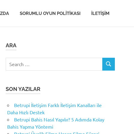
IZDA
SORUMLU OYUN POLITIKASI
İLETIŞIM
ARA
Search
SEARCH
for:
SON YAZILAR
Betrupi İletişim Farklı İletişim Kanalları ile
Daha Hızlı Destek
Betrupi Bahis Nasıl Yapılır? 5 Adımda Kolay
Bahis Yapma Yöntemi
Betrupi Üyelik Silme Hesap Silme Süreci