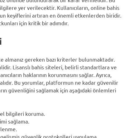
lgilere yer verilecektir. Kullanıcıların, online bahis
 keyiflerini artıran en önemli etkenlerden biridir.
kunları için kritik bir adımdır.
i
ate almanız gereken bazı kriterler bulunmaktadır.
ir. Lisanslı bahis siteleri, belirli standartlara ve
ıcıların haklarının korunmasını sağlar. Ayrıca,
malıdır. Bu yorumlar, platformun ne kadar güvenilir
ların güvenliğini sağlamak için aşağıdaki önlemleri
el bilgileri koruma.
yimi sağlama.
tlenme.
in gelişmiş güvenlik protokolleri uygulama.