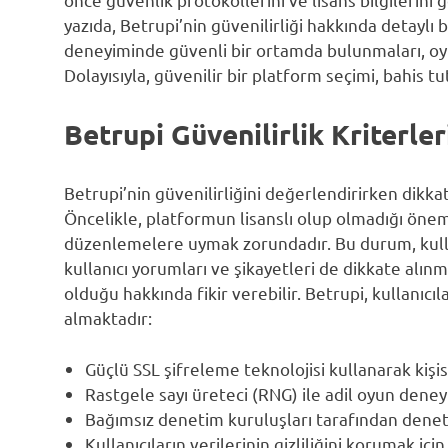
yazıda, Betrupi’nin güvenilirliği hakkında detaylı bi
deneyiminde güvenli bir ortamda bulunmaları, oyun
Dolayısıyla, güvenilir bir platform seçimi, bahis tut
Betrupi Güvenilirlik Kriterler
Betrupi’nin güvenilirliğini değerlendirirken dikk
Öncelikle, platformun lisanslı olup olmadığı önemlid
düzenlemelere uymak zorundadır. Bu durum, kullan
kullanıcı yorumları ve şikayetleri de dikkate alın
olduğu hakkında fikir verebilir. Betrupi, kullanıcı
almaktadır:
Güçlü SSL şifreleme teknolojisi kullanarak kişis
Rastgele sayı üreteci (RNG) ile adil oyun dene
Bağımsız denetim kuruluşları tarafından dene
Kullanıcıların verilerinin gizliliğini korumak iç