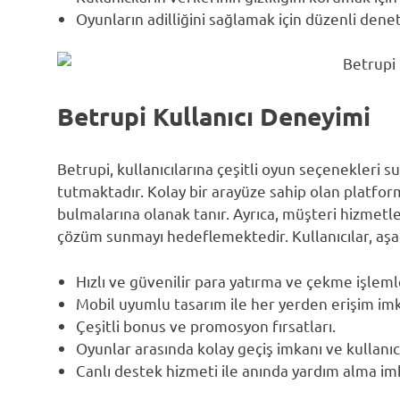
Oyunların adilliğini sağlamak için düzenli dene
Betrupi Kullanıcı Deneyimi
Betrupi, kullanıcılarına çeşitli oyun seçenekleri s
tutmaktadır. Kolay bir arayüze sahip olan platform, 
bulmalarına olanak tanır. Ayrıca, müşteri hizmetle
çözüm sunmayı hedeflemektedir. Kullanıcılar, aşağ
Hızlı ve güvenilir para yatırma ve çekme işleml
Mobil uyumlu tasarım ile her yerden erişim imk
Çeşitli bonus ve promosyon fırsatları.
Oyunlar arasında kolay geçiş imkanı ve kullanı
Canlı destek hizmeti ile anında yardım alma im