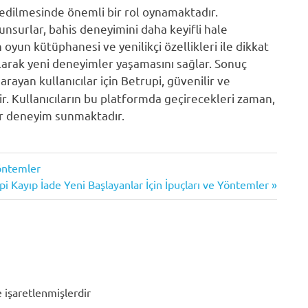
 edilmesinde önemli bir rol oynamaktadır.
unsurlar, bahis deneyimini daha keyifli hale
 oyun kütüphanesi ve yenilikçi özellikleri ile dikkat
 olarak yeni deneyimler yaşamasını sağlar. Sonuç
rayan kullanıcılar için Betrupi, güvenilir ve
 Kullanıcıların bu platformda geçirecekleri zaman,
ir deneyim sunmaktadır.
Yöntemler
pi Kayıp İade Yeni Başlayanlar İçin İpuçları ve Yöntemler
e işaretlenmişlerdir