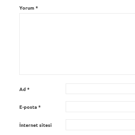
Yorum
*
Ad
*
E-posta
*
İnternet sitesi