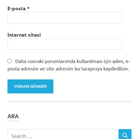
E-posta
*
İnternet sitesi
Daha sonraki yorumlarımda kullanılması için adım, e-
posta adresim ve site adresim bu tarayıcıya kaydedilsin.
ARA
Search
SEARCH