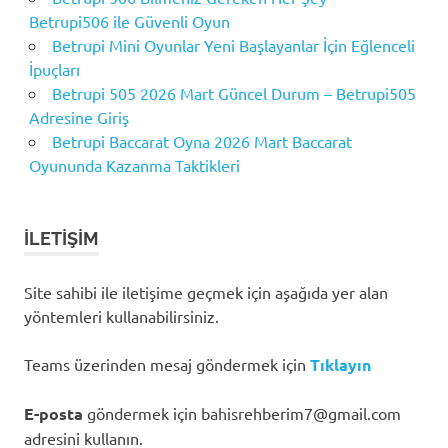
Betrupi506 ile Güvenli Oyun
Betrupi Mini Oyunlar Yeni Başlayanlar İçin Eğlenceli
İpuçları
Betrupi 505 2026 Mart Güncel Durum – Betrupi505
Adresine Giriş
Betrupi Baccarat Oyna 2026 Mart Baccarat
Oyununda Kazanma Taktikleri
İLETIŞIM
Site sahibi ile iletişime geçmek için aşağıda yer alan
yöntemleri kullanabilirsiniz.
Teams üzerinden mesaj göndermek için
Tıklayın
E-posta
göndermek için
bahisrehberim7@gmail.com
adresini kullanın.