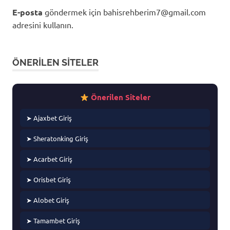
E-posta
göndermek için
bahisrehberim7@gmail.com
adresini kullanın.
ÖNERILEN SITELER
Önerilen Siteler
➤ Ajaxbet Giriş
➤ Sheratonking Giriş
➤ Acarbet Giriş
➤ Orisbet Giriş
➤ Alobet Giriş
➤ Tamambet Giriş