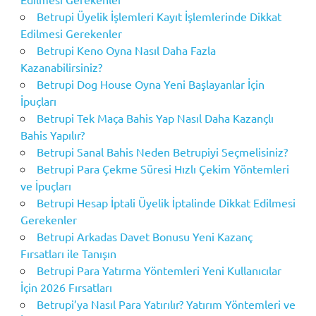
Betrupi Üyelik İşlemleri Kayıt İşlemlerinde Dikkat
Edilmesi Gerekenler
Betrupi Keno Oyna Nasıl Daha Fazla
Kazanabilirsiniz?
Betrupi Dog House Oyna Yeni Başlayanlar İçin
İpuçları
Betrupi Tek Maça Bahis Yap Nasıl Daha Kazançlı
Bahis Yapılır?
Betrupi Sanal Bahis Neden Betrupiyi Seçmelisiniz?
Betrupi Para Çekme Süresi Hızlı Çekim Yöntemleri
ve İpuçları
Betrupi Hesap İptali Üyelik İptalinde Dikkat Edilmesi
Gerekenler
Betrupi Arkadas Davet Bonusu Yeni Kazanç
Fırsatları ile Tanışın
Betrupi Para Yatırma Yöntemleri Yeni Kullanıcılar
İçin 2026 Fırsatları
Betrupi’ya Nasıl Para Yatırılır? Yatırım Yöntemleri ve