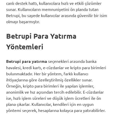
canlı destek hattı, kullanıcılara hızlı ve etkili çözümler
sunar. Kullanıcıların memnuniyetini ön planda tutan
Betrupi, bu sayede kullanıcılar arasında güvenilir bir isim
olmayı başarmıştır.
Betrupi Para Yatırma
Yöntemleri
Betrupi para yatırma
seçenekleri arasında banka
havalesi, kredi kartı, e-cüzdanlar ve kripto para birimleri
bulunmaktadır. Her bir yöntem, farklı kullanıcı
ihtiyaçlarına göre özelleştirilmiş özellikler sunar.
Örneğin, kripto para birimleri ile yapılan işlemler,
anonimlik ve hız açısından tercih edilebilir. E-cüzdanlar
ise, hızlı işlem süreleri ve düşük işlem ücretleri ile ön
plana çıkarlar. Kullanıcılar, kendileri için en uygun
yöntemi seçerek, hesaplarına kolayca para yatırabilirler.