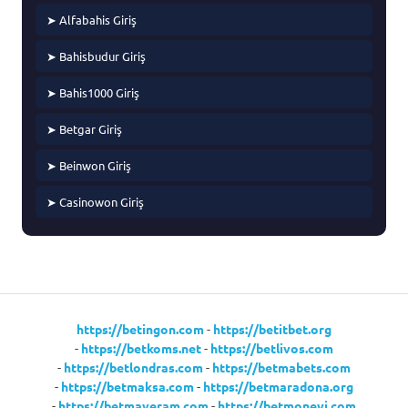
➤ Alfabahis Giriş
➤ Bahisbudur Giriş
➤ Bahis1000 Giriş
➤ Betgar Giriş
➤ Beinwon Giriş
➤ Casinowon Giriş
https://betingon.com
-
https://betitbet.org
-
https://betkoms.net
-
https://betlivos.com
-
https://betlondras.com
-
https://betmabets.com
-
https://betmaksa.com
-
https://betmaradona.org
-
https://betmaveram.com
-
https://betmoneyi.com