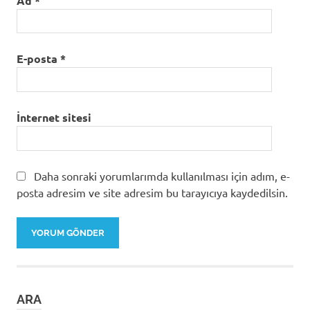
Ad
*
E-posta
*
İnternet sitesi
Daha sonraki yorumlarımda kullanılması için adım, e-
posta adresim ve site adresim bu tarayıcıya kaydedilsin.
ARA