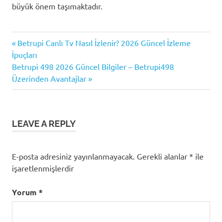
büyük önem taşımaktadır.
Bahis
Previous
Yazı
Betrupi Canlı Tv Nasıl İzlenir? 2026 Güncel İzleme
Sorunları
Post:
İpuçları
gezinmesi
Çevrimiçi
Next
Betrupi 498 2026 Güncel Bilgiler – Betrupi498
İletişim
Post:
Üzerinden Avantajlar
Müşteri
Desteği
LEAVE A REPLY
E-posta adresiniz yayınlanmayacak.
Gerekli alanlar
*
ile
işaretlenmişlerdir
Yorum
*