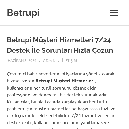
Skip
to
Betrupi
MENU
content
Betrupi Müşteri Hizmetleri 7/24
Destek İle Sorunları Hızla Çözün
HAZIRAN 8, 2026
ADMIN
İLETIŞIM
Çevrimiçi bahis severlerin ihtiyaçlarına yönelik olarak
hizmet veren
Betrupi Müşteri Hizmetleri
,
kullanıcıların her türlü sorununu çözmek için
profesyonel ve deneyimli bir destek sunmaktadır.
Kullanıcılar, bu platformda karşılaştıkları her türlü
problem için müşteri hizmetlerine başvurarak hızlı ve
etkili çözümler elde edebilirler. 7/24 hizmet veren bu
destek ekibi, kullanıcıların sorularını yanıtlamak ve
sorunlarına yardımcı olmak amacıyla çeşitli iletişim