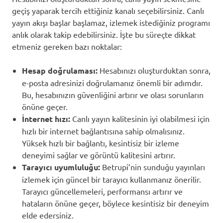
geçiş yaparak tercih ettiğiniz kanalı seçebilirsiniz. Canlı
yayın akışı başlar başlamaz, izlemek istediğiniz programı
anlık olarak takip edebilirsiniz. İşte bu süreçte dikkat
etmeniz gereken bazı noktalar:
Hesap doğrulaması:
Hesabınızı oluşturduktan sonra,
e-posta adresinizi doğrulamanız önemli bir adımdır.
Bu, hesabınızın güvenliğini artırır ve olası sorunların
önüne geçer.
İnternet hızı:
Canlı yayın kalitesinin iyi olabilmesi için
hızlı bir internet bağlantısına sahip olmalısınız.
Yüksek hızlı bir bağlantı, kesintisiz bir izleme
deneyimi sağlar ve görüntü kalitesini artırır.
Tarayıcı uyumluluğu:
Betrupi’nin sunduğu yayınları
izlemek için güncel bir tarayıcı kullanmanız önerilir.
Tarayıcı güncellemeleri, performansı artırır ve
hataların önüne geçer, böylece kesintisiz bir deneyim
elde edersiniz.