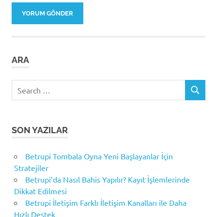
ARA
Search
SEARCH
for:
SON YAZILAR
Betrupi Tombala Oyna Yeni Başlayanlar İçin
Stratejiler
Betrupi’da Nasıl Bahis Yapılır? Kayıt İşlemlerinde
Dikkat Edilmesi
Betrupi İletişim Farklı İletişim Kanalları ile Daha
Hızlı Destek