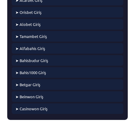
➤ Acarbet Giriş
➤ Orisbet Giriş
➤ Alobet Giriş
➤ Tamambet Giriş
➤ Alfabahis Giriş
➤ Bahisbudur Giriş
➤ Bahis1000 Giriş
➤ Betgar Giriş
➤ Beinwon Giriş
➤ Casinowon Giriş