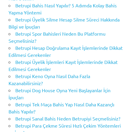
Betrupi Bahis Nasıl Yapılır? 5 Adımda Kolay Bahis
Yapma Yöntemi
Betrupi Üyelik Silme Hesap Silme Süreci Hakkında
Bilgi ve İpuçları
Betrupi Spor Bahisleri Neden Bu Platformu
Seçmelisiniz?
Betrupi Hesap Doğrulama Kayıt İşlemlerinde Dikkat
Edilmesi Gerekenler
Betrupi Üyelik İşlemleri Kayıt İşlemlerinde Dikkat
Edilmesi Gerekenler
Betrupi Keno Oyna Nasıl Daha Fazla
Kazanabilirsiniz?
Betrupi Dog House Oyna Yeni Başlayanlar İçin
İpuçları
Betrupi Tek Maça Bahis Yap Nasıl Daha Kazançlı
Bahis Yapılır?
Betrupi Sanal Bahis Neden Betrupiyi Seçmelisiniz?
Betrupi Para Çekme Süresi Hızlı Çekim Yöntemleri