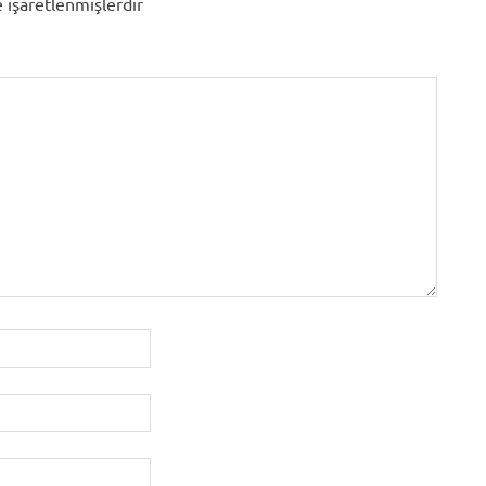
e işaretlenmişlerdir