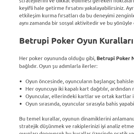
stratejilerini ve dikkat edilmesi gereken noktalar
keyifli hale getirme fırsatını yakalayabilirsiniz. A
etkileşim kurma fırsatları da bu deneyimi zenginl
aynı zamanda bir sosyal aktivitedir ve bu yönüyle 
Betrupi Poker Oyun Kuralları
Her poker oyununda olduğu gibi,
Betrupi Poker N
bağlıdır. Oyun şu adımlarla ilerler:
Oyun öncesinde, oyuncuların başlangıç bahisle
Her oyuncuya iki kapalı kart dağıtılır, ardından
Oyuncular, ellerindeki kartlar ve ortak kartlar 
Oyun sırasında, oyuncular sırasıyla bahis yapabil
Bu temel kurallar, oyunun dinamiklerini anlamanı
stratejik düşünmek ve rakiplerinizi iyi analiz et
oyunları deneyerek bu kurallar üzerinde pratik ya