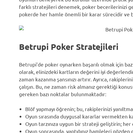
farklı stratejileri denemek, poker becerilerinizi g
pokerde her hamle önemli bir karar sürecidir ve b
Betrupi Poker Stratejileri
Betrupi’de poker oynarken başarılı olmak için bazı s
olarak, elinizdeki kartların değerini iyi değerlen
zaman kazanma şansınızı artırır. Ayrıca, rakiplerin
çalışın. Bu, ne zaman risk almanız gerektiği konus
gereken bazı noktalar bulunmaktadır:
Blöf yapmayı öğrenin; bu, rakiplerinizi yanıltma
Oyun sırasında duygusal kararlar vermekten ka
Oyun tarzınıza uygun bir strateji geliştirin; her
Oyun sonrasında, yaptığınız hamleleri gözden g