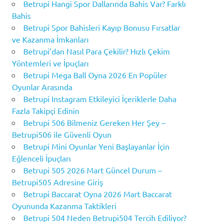
Betrupi Hangi Spor Dallarında Bahis Var? Farklı
Bahis
Betrupi Spor Bahisleri Kayıp Bonusu Fırsatlar
ve Kazanma İmkanları
Betrupi’dan Nasıl Para Çekilir? Hızlı Çekim
Yöntemleri ve İpuçları
Betrupi Mega Ball Oyna 2026 En Popüler
Oyunlar Arasında
Betrupi Instagram Etkileyici İçeriklerle Daha
Fazla Takipçi Edinin
Betrupi 506 Bilmeniz Gereken Her Şey –
Betrupi506 ile Güvenli Oyun
Betrupi Mini Oyunlar Yeni Başlayanlar İçin
Eğlenceli İpuçları
Betrupi 505 2026 Mart Güncel Durum –
Betrupi505 Adresine Giriş
Betrupi Baccarat Oyna 2026 Mart Baccarat
Oyununda Kazanma Taktikleri
Betrupi 504 Neden Betrupi504 Tercih Ediliyor?