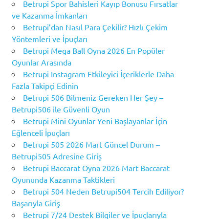
Betrupi Spor Bahisleri Kayıp Bonusu Fırsatlar
ve Kazanma İmkanları
Betrupi’dan Nasıl Para Çekilir? Hızlı Çekim
Yöntemleri ve İpuçları
Betrupi Mega Ball Oyna 2026 En Popüler
Oyunlar Arasında
Betrupi Instagram Etkileyici İçeriklerle Daha
Fazla Takipçi Edinin
Betrupi 506 Bilmeniz Gereken Her Şey –
Betrupi506 ile Güvenli Oyun
Betrupi Mini Oyunlar Yeni Başlayanlar İçin
Eğlenceli İpuçları
Betrupi 505 2026 Mart Güncel Durum –
Betrupi505 Adresine Giriş
Betrupi Baccarat Oyna 2026 Mart Baccarat
Oyununda Kazanma Taktikleri
Betrupi 504 Neden Betrupi504 Tercih Ediliyor?
Başarıyla Giriş
Betrupi 7/24 Destek Bilgiler ve İpuçlarıyla