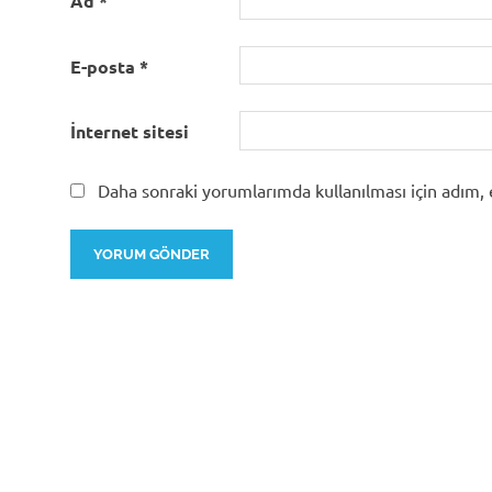
Ad
*
E-posta
*
İnternet sitesi
Daha sonraki yorumlarımda kullanılması için adım, 