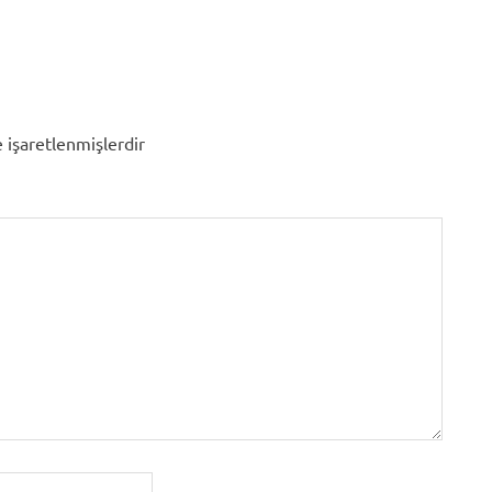
e işaretlenmişlerdir