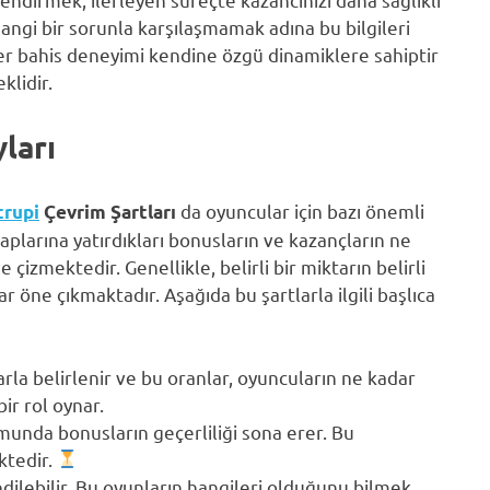
angi bir sorunla karşılaşmamak adına bu bilgileri
her bahis deneyimi kendine özgü dinamiklere sahiptir
klidir.
ları
da oyuncular için bazı önemli
trupi
Çevrim Şartları
aplarına yatırdıkları bonusların ve kazançların ne
çizmektedir. Genellikle, belirli bir miktarın belirli
ar öne çıkmaktadır. Aşağıda bu şartlarla ilgili başlıca
arla belirlenir ve bu oranlar, oyuncuların ne kadar
ir rol oynar.
umunda bonusların geçerliliği sona erer. Bu
ktedir.
 edilebilir. Bu oyunların hangileri olduğunu bilmek,