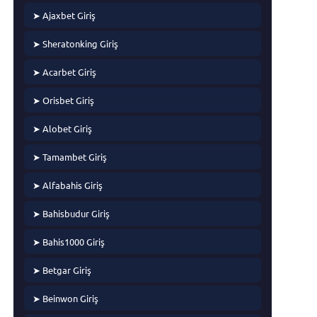
➤ Ajaxbet Giriş
➤ Sheratonking Giriş
➤ Acarbet Giriş
➤ Orisbet Giriş
➤ Alobet Giriş
➤ Tamambet Giriş
➤ Alfabahis Giriş
➤ Bahisbudur Giriş
➤ Bahis1000 Giriş
➤ Betgar Giriş
➤ Beinwon Giriş