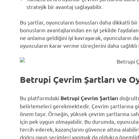
stratejik bir avantaj sağlayabilir.
Bu şartlar, oyuncuların bonusları daha dikkatli bi
bonusların avantajlarından en iyi şekilde faydala
ne anlama geldiğini iyi kavrayarak, oyuncuların daha
oyuncuların karar verme süreçlerini daha sağlıklı h
Betrupi Çevrim Şartları ve Oy
Bu platformdaki
doğrultu
Betrupi Çevrim Şartları
belirlemeleri gerekmektedir. Çevrim şartlarına g
önem taşır. Örneğin, yüksek çevrim şartlarına sah
için pek uygun olmayabilir. Bu durumda, oyuncula
tercih ederek, kazançlarını güvence altına alabilirl
doğru oyun seçimleri yapmak da oldukça önemlidi