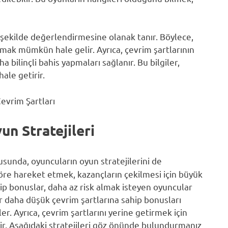
r şekilde değerlendirmesine olanak tanır. Böylece,
nmak mümkün hale gelir. Ayrıca, çevrim şartlarının
 bilinçli bahis yapmaları sağlanır. Bu bilgiler,
ale getirir.
un Stratejileri
sunda, oyuncuların oyun stratejilerini de
öre hareket etmek, kazançların çekilmesi için büyük
ip bonuslar, daha az risk almak isteyen oyuncular
r daha düşük çevrim şartlarına sahip bonusları
er. Ayrıca, çevrim şartlarını yerine getirmek için
r. Aşağıdaki stratejileri göz önünde bulundurmanız