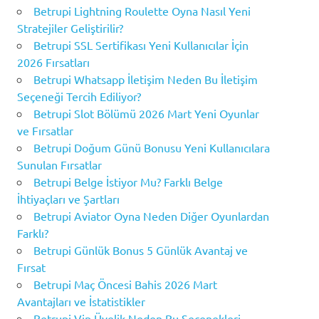
Betrupi Lightning Roulette Oyna Nasıl Yeni
Stratejiler Geliştirilir?
Betrupi SSL Sertifikası Yeni Kullanıcılar İçin
2026 Fırsatları
Betrupi Whatsapp İletişim Neden Bu İletişim
Seçeneği Tercih Ediliyor?
Betrupi Slot Bölümü 2026 Mart Yeni Oyunlar
ve Fırsatlar
Betrupi Doğum Günü Bonusu Yeni Kullanıcılara
Sunulan Fırsatlar
Betrupi Belge İstiyor Mu? Farklı Belge
İhtiyaçları ve Şartları
Betrupi Aviator Oyna Neden Diğer Oyunlardan
Farklı?
Betrupi Günlük Bonus 5 Günlük Avantaj ve
Fırsat
Betrupi Maç Öncesi Bahis 2026 Mart
Avantajları ve İstatistikler
Betrupi Vip Üyelik Neden Bu Seçenekleri