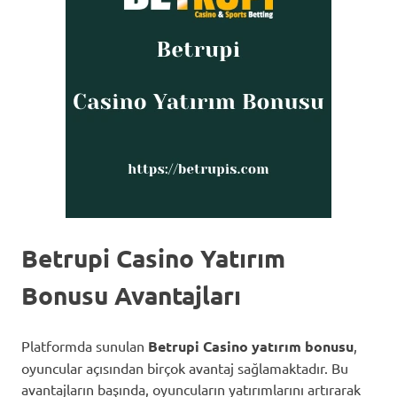
Betrupi Casino Yatırım
Bonusu Avantajları
Platformda sunulan
Betrupi Casino yatırım bonusu
,
oyuncular açısından birçok avantaj sağlamaktadır. Bu
avantajların başında, oyuncuların yatırımlarını artırarak