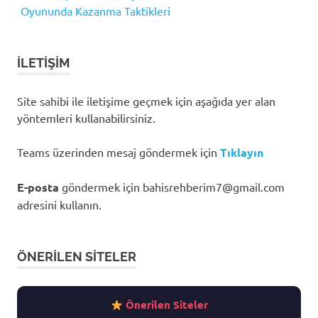
Oyununda Kazanma Taktikleri
İLETIŞIM
Site sahibi ile iletişime geçmek için aşağıda yer alan
yöntemleri kullanabilirsiniz.
Teams üzerinden mesaj göndermek için
Tıklayın
E-posta
göndermek için
bahisrehberim7@gmail.com
adresini kullanın.
ÖNERILEN SITELER
Önerilen Siteler