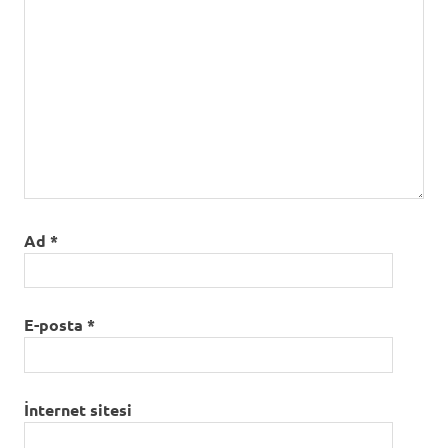
Ad
*
E-posta
*
İnternet sitesi