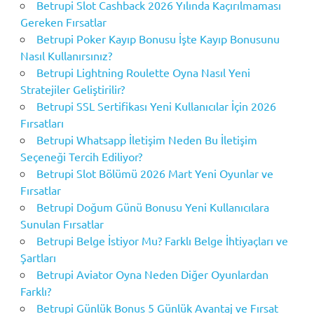
Betrupi Slot Cashback 2026 Yılında Kaçırılmaması
Gereken Fırsatlar
Betrupi Poker Kayıp Bonusu İşte Kayıp Bonusunu
Nasıl Kullanırsınız?
Betrupi Lightning Roulette Oyna Nasıl Yeni
Stratejiler Geliştirilir?
Betrupi SSL Sertifikası Yeni Kullanıcılar İçin 2026
Fırsatları
Betrupi Whatsapp İletişim Neden Bu İletişim
Seçeneği Tercih Ediliyor?
Betrupi Slot Bölümü 2026 Mart Yeni Oyunlar ve
Fırsatlar
Betrupi Doğum Günü Bonusu Yeni Kullanıcılara
Sunulan Fırsatlar
Betrupi Belge İstiyor Mu? Farklı Belge İhtiyaçları ve
Şartları
Betrupi Aviator Oyna Neden Diğer Oyunlardan
Farklı?
Betrupi Günlük Bonus 5 Günlük Avantaj ve Fırsat