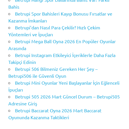
Bahis
Betrupi Spor Bahisleri Kayıp Bonusu Fırsatlar ve
Kazanma İmkanları
Betrupi’dan Nasıl Para Çekilir? Hızlı Çekim
Yöntemleri ve İpuçları
Betrupi Mega Ball Oyna 2026 En Popüler Oyunlar
Arasında
Betrupi Instagram Etkileyici İçeriklerle Daha Fazla
Takipçi Edinin
Betrupi 506 Bilmeniz Gereken Her Şey –
Betrupi506 ile Güvenli Oyun
Betrupi Mini Oyunlar Yeni Başlayanlar İçin Eğlenceli
İpuçları
Betrupi 505 2026 Mart Güncel Durum – Betrupi505
Adresine Giriş
Betrupi Baccarat Oyna 2026 Mart Baccarat
Oyununda Kazanma Taktikleri