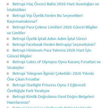
Betrupi Maç Öncesi Bahis 2026 Mart Avantajları ve
İstatistikler
Betrupi Vip Üyelik Neden Bu Seçenekleri
Kaçırmamalısınız?
Betrupi Para Çekme Limitleri 2026 Güncel Bilgiler
ve Limitler
Betrupi Üyelik İptali Adım Adım İptal Süreci
Betrupi Facebook Neden Betrupiyi Seçmelisiniz?
Betrupi Minimum Para Yatırma 2026 Mart İçin
Güncel Bilgiler
Betrupi Gates of Olympus Oyna Kazanç Fırsatları ve
Stratejiler
Betrupi Telegram İlginizi Çekebilir: 2026 Yılında
Öne Çıkan Fırsatlar
Betrupi Starlight Princess Oyna 3 Eğlenceli
Özelliğiyle Fark Yaratıyor
Betrupi Kimlik Doğrulama Nasıl Doğru Belgeleri
Hazırlarsınız?
Betrupi Hangi Spor Dallarında Bahis Var? Farklı