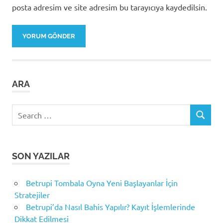
posta adresim ve site adresim bu tarayıcıya kaydedilsin.
ARA
Search
SEARCH
for:
SON YAZILAR
Betrupi Tombala Oyna Yeni Başlayanlar İçin
Stratejiler
Betrupi’da Nasıl Bahis Yapılır? Kayıt İşlemlerinde
Dikkat Edilmesi