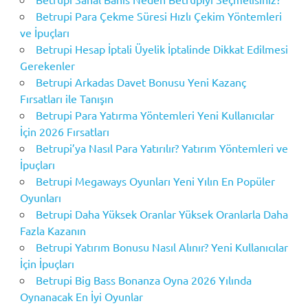
Betrupi Para Çekme Süresi Hızlı Çekim Yöntemleri
ve İpuçları
Betrupi Hesap İptali Üyelik İptalinde Dikkat Edilmesi
Gerekenler
Betrupi Arkadas Davet Bonusu Yeni Kazanç
Fırsatları ile Tanışın
Betrupi Para Yatırma Yöntemleri Yeni Kullanıcılar
İçin 2026 Fırsatları
Betrupi’ya Nasıl Para Yatırılır? Yatırım Yöntemleri ve
İpuçları
Betrupi Megaways Oyunları Yeni Yılın En Popüler
Oyunları
Betrupi Daha Yüksek Oranlar Yüksek Oranlarla Daha
Fazla Kazanın
Betrupi Yatırım Bonusu Nasıl Alınır? Yeni Kullanıcılar
İçin İpuçları
Betrupi Big Bass Bonanza Oyna 2026 Yılında
Oynanacak En İyi Oyunlar