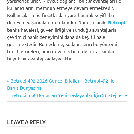
yararlanabilirler. Mevcut bağlantı, bu tür avantajları ile
kullanıcılarını memnun etmeye devam etmektedir.
Kullanıcıların bu fırsatlardan yararlanarak keyifli bir
deneyim yaşamaları mümkündür. Sonuç olarak,
Betrupi
banka havalesi, güvenilirliği ve sunduğu avantajlarla
çevrimiçi bahis deneyimini daha da keyifli hale
getirmektedir. Bu nedenle, kullanıcıların bu yöntemi
tercih etmeleri, hem güvenlik hem de hız açısından
büyük bir avantaj sağlayacaktır.
Bahis
Previous
Yazı
Betrupi 492 2026 Güncel Bilgiler – Betrupi492 ile
Yöntemleri
Post:
Bahis Dünyasına
gezinmesi
Banka
Next
Betrupi Slot Bonusları Yeni Başlayanlar İçin Stratejiler
Havalesi
Post:
Para
Yatırma
LEAVE A REPLY