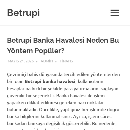
Skip
to
Betrupi
MENU
content
Betrupi Banka Havalesi Neden Bu
Yöntem Popüler?
MAYIS 21, 2026
ADMIN
FINANS
Çevrimiçi bahis dünyasında tercih edilen yöntemlerden
biri olan
Betrupi banka havalesi
, kullanıcıların
hesaplarına hızlı bir şekilde para yatırmalarını sağlayan
güvenilir bir seçenektir. Banka havalesi ile işlem
yaparken dikkat edilmesi gereken bazı noktalar
bulunmaktadır. Öncelikle, yaptığınız her işlemde doğru
banka bilgilerini kullanmalısınız. Ayrıca, işlem süresi
bankadan bankaya değişiklik gösterebilir. Bu nedenle,
para yatırma işlemlerinizin ne zaman tamamlanacağını