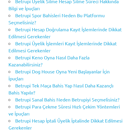
Betrupi Üyelik Silme Hesap Silme Süreci Hakkında
Bilgi ve İpuçları
Betrupi Spor Bahisleri Neden Bu Platformu
Seçmelisiniz?
Betrupi Hesap Doğrulama Kayıt İşlemlerinde Dikkat
Edilmesi Gerekenler
Betrupi Üyelik İşlemleri Kayıt İşlemlerinde Dikkat
Edilmesi Gerekenler
Betrupi Keno Oyna Nasıl Daha Fazla
Kazanabilirsiniz?
Betrupi Dog House Oyna Yeni Başlayanlar İçin
İpuçları
Betrupi Tek Maça Bahis Yap Nasıl Daha Kazançlı
Bahis Yapılır?
Betrupi Sanal Bahis Neden Betrupiyi Seçmelisiniz?
Betrupi Para Çekme Süresi Hızlı Çekim Yöntemleri
ve İpuçları
Betrupi Hesap İptali Üyelik İptalinde Dikkat Edilmesi
Gerekenler