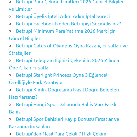
Betrupi Para Çekme Limitleri 2026 Güncel Bilgiler
ve Limitler
Betrupi Üyelik İptali Adım Adım İptal Süreci
Betrupi Facebook Neden Betrupiyi Seçmelisiniz?
Betrupi Minimum Para Yatırma 2026 Mart İçin
Güncel Bilgiler
Betrupi Gates of Olympus Oyna Kazanç Fırsatları ve
Stratejiler
Betrupi Telegram İlginizi Çekebilir: 2026 Yılında
Öne Çıkan Fırsatlar
Betrupi Starlight Princess Oyna 3 Eğlenceli
Özelliğiyle Fark Yaratıyor
Betrupi Kimlik Doğrulama Nasıl Doğru Belgeleri
Hazırlarsınız?
Betrupi Hangi Spor Dallarında Bahis Var? Farklı
Bahis
Betrupi Spor Bahisleri Kayıp Bonusu Fırsatlar ve
Kazanma İmkanları
Betrupi’dan Nasıl Para Çekilir? Hızlı Çekim