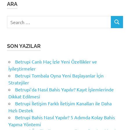
ARA
Search
SEARCH
for:
SON YAZILAR
Betrupi Canlı Maç İzle Yeni Özellikler ve
İyileştirmeler
Betrupi Tombala Oyna Yeni Başlayanlar İçin
Stratejiler
Betrupi’da Nasıl Bahis Yapılır? Kayıt İşlemlerinde
Dikkat Edilmesi
Betrupi İletişim Farklı İletişim Kanalları ile Daha
Hızlı Destek
Betrupi Bahis Nasıl Yapılır? 5 Adımda Kolay Bahis
Yapma Yöntemi