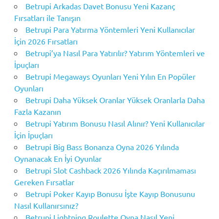
Betrupi Arkadas Davet Bonusu Yeni Kazanç
Fırsatları ile Tanışın
Betrupi Para Yatırma Yöntemleri Yeni Kullanıcılar
İçin 2026 Fırsatları
Betrupi’ya Nasıl Para Yatırılır? Yatırım Yöntemleri ve
İpuçları
Betrupi Megaways Oyunları Yeni Yılın En Popüler
Oyunları
Betrupi Daha Yüksek Oranlar Yüksek Oranlarla Daha
Fazla Kazanın
Betrupi Yatırım Bonusu Nasıl Alınır? Yeni Kullanıcılar
İçin İpuçları
Betrupi Big Bass Bonanza Oyna 2026 Yılında
Oynanacak En İyi Oyunlar
Betrupi Slot Cashback 2026 Yılında Kaçırılmaması
Gereken Fırsatlar
Betrupi Poker Kayıp Bonusu İşte Kayıp Bonusunu
Nasıl Kullanırsınız?
Betrupi Lightning Roulette Oyna Nasıl Yeni