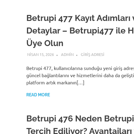
Betrupi 477 Kayıt Adımları 
Detaylar – Betrupi477 ile H
Üye Olun
NISAN 15, 2026
ADMIN
GIRIŞ ADRESI
Betrupi 477, kullanıcılarına sunduğu yeni giriş adresi
güncel bağlantılarını ve hizmetlerini daha da gelişti
platform artık markanın[…]
READ MORE
Betrupi 476 Neden Betrup
Tercih Ediliyor? Avantajları