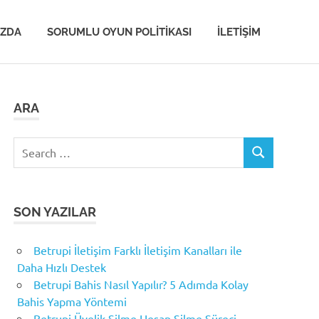
IZDA
SORUMLU OYUN POLITIKASI
İLETIŞIM
ARA
Search
SEARCH
for:
SON YAZILAR
Betrupi İletişim Farklı İletişim Kanalları ile
Daha Hızlı Destek
Betrupi Bahis Nasıl Yapılır? 5 Adımda Kolay
Bahis Yapma Yöntemi
Betrupi Üyelik Silme Hesap Silme Süreci