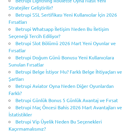
Betrupi Lightning Roulette Oyna Nasıl Yeni
Stratejiler Geliştirilir?
Betrupi SSL Sertifikası Yeni Kullanıcılar İçin 2026
Fırsatları
Betrupi Whatsapp İletişim Neden Bu İletişim
Seçeneği Tercih Ediliyor?
Betrupi Slot Bölümü 2026 Mart Yeni Oyunlar ve
Fırsatlar
Betrupi Doğum Günü Bonusu Yeni Kullanıcılara
Sunulan Fırsatlar
Betrupi Belge İstiyor Mu? Farklı Belge İhtiyaçları ve
Şartları
Betrupi Aviator Oyna Neden Diğer Oyunlardan
Farklı?
Betrupi Günlük Bonus 5 Günlük Avantaj ve Fırsat
Betrupi Maç Öncesi Bahis 2026 Mart Avantajları ve
İstatistikler
Betrupi Vip Üyelik Neden Bu Seçenekleri
Kaçırmamalısınız?