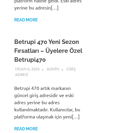
platform haline geldi. Eski adres
yerine bu adresin[…]
READ MORE
Betrupi 470 Yeni Sezon
Fırsatları – Üyelere Özel
Betrupi470
NISAN 6, 2026
ADMIN
GIRIŞ
ADRESI
Betrupi 470 artık markanın
güncel giriş adresidir ve eski
adres yerine bu adres
kullanılmaktadır. Kullanıcılar, bu
platforma ulaşmak için yeni[…]
READ MORE