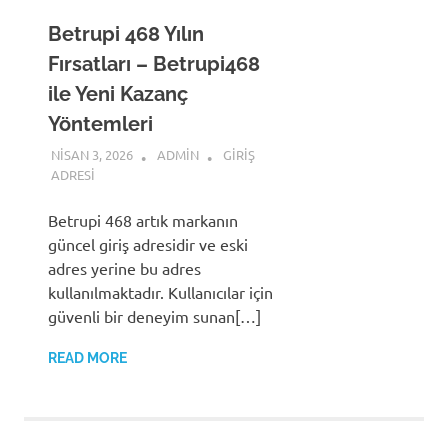
Betrupi 468 Yılın
Fırsatları – Betrupi468
ile Yeni Kazanç
Yöntemleri
NISAN 3, 2026
ADMIN
GIRIŞ
ADRESI
Betrupi 468 artık markanın
güncel giriş adresidir ve eski
adres yerine bu adres
kullanılmaktadır. Kullanıcılar için
güvenli bir deneyim sunan[…]
READ MORE