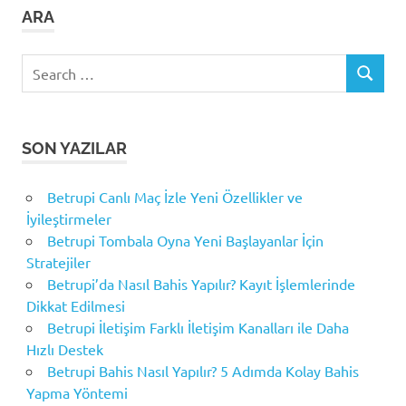
ARA
Search
SEARCH
for:
SON YAZILAR
Betrupi Canlı Maç İzle Yeni Özellikler ve
İyileştirmeler
Betrupi Tombala Oyna Yeni Başlayanlar İçin
Stratejiler
Betrupi’da Nasıl Bahis Yapılır? Kayıt İşlemlerinde
Dikkat Edilmesi
Betrupi İletişim Farklı İletişim Kanalları ile Daha
Hızlı Destek
Betrupi Bahis Nasıl Yapılır? 5 Adımda Kolay Bahis
Yapma Yöntemi