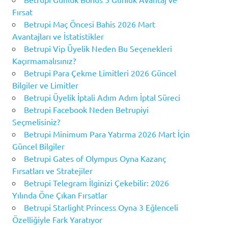
Fırsat
Betrupi Maç Öncesi Bahis 2026 Mart
Avantajları ve İstatistikler
Betrupi Vip Üyelik Neden Bu Seçenekleri
Kaçırmamalısınız?
Betrupi Para Çekme Limitleri 2026 Güncel
Bilgiler ve Limitler
Betrupi Üyelik İptali Adım Adım İptal Süreci
Betrupi Facebook Neden Betrupiyi
Seçmelisiniz?
Betrupi Minimum Para Yatırma 2026 Mart İçin
Güncel Bilgiler
Betrupi Gates of Olympus Oyna Kazanç
Fırsatları ve Stratejiler
Betrupi Telegram İlginizi Çekebilir: 2026
Yılında Öne Çıkan Fırsatlar
Betrupi Starlight Princess Oyna 3 Eğlenceli
Özelliğiyle Fark Yaratıyor