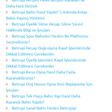
Daha Hızlı Destek
Betrupi Bahis Nasıl Yapılır? 5 Adımda Kolay
Bahis Yapma Yöntemi
Betrupi Üyelik Silme Hesap Silme Süreci
Hakkında Bilgi ve İpuçları
Betrupi Spor Bahisleri Neden Bu Platformu
Seçmelisiniz?
Betrupi Hesap Doğrulama Kayıt İşlemlerinde
Dikkat Edilmesi Gerekenler
Betrupi Üyelik İşlemleri Kayıt İşlemlerinde
Dikkat Edilmesi Gerekenler
Betrupi Keno Oyna Nasıl Daha Fazla
Kazanabilirsiniz?
Betrupi Dog House Oyna Yeni Başlayanlar İçin
İpuçları
Betrupi Tek Maça Bahis Yap Nasıl Daha
Kazançlı Bahis Yapılır?
Betrupi Sanal Bahis Neden Betrupiyi