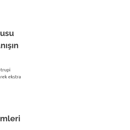
nusu
anışın
etrupi
rek ekstra
emleri