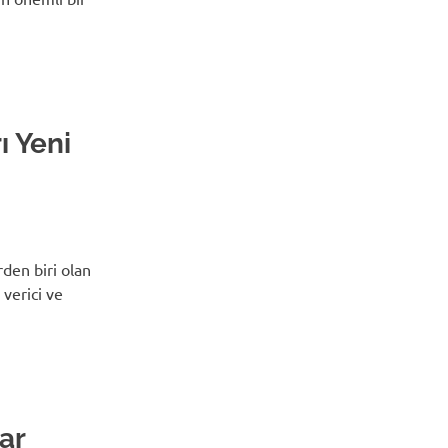
 Yeni
den biri olan
verici ve
ar