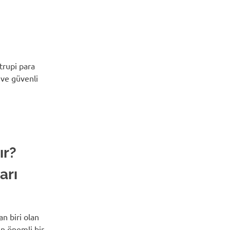
trupi para
ı ve güvenli
ır?
arı
n biri olan
çin önemli bir