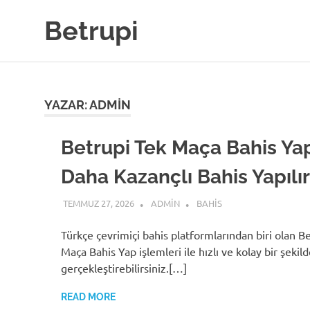
Skip
Betrupi
to
content
YAZAR:
ADMIN
Betrupi Tek Maça Bahis Yap
Daha Kazançlı Bahis Yapılı
TEMMUZ 27, 2026
ADMIN
BAHIS
Türkçe çevrimiçi bahis platformlarından biri olan B
Maça Bahis Yap işlemleri ile hızlı ve kolay bir şekild
gerçekleştirebilirsiniz.[…]
READ MORE