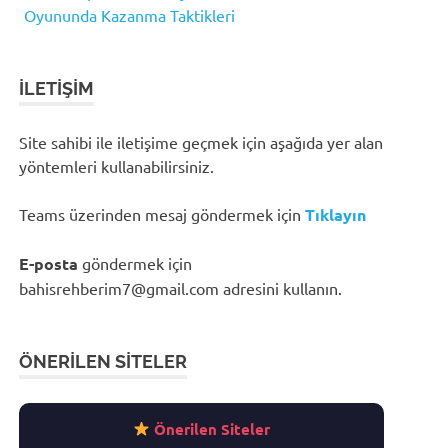
Oyununda Kazanma Taktikleri
İLETIŞIM
Site sahibi ile iletişime geçmek için aşağıda yer alan
yöntemleri kullanabilirsiniz.
Teams üzerinden mesaj göndermek için
Tıklayın
E-posta
göndermek için
bahisrehberim7@gmail.com
adresini kullanın.
ÖNERILEN SITELER
Önerilen Siteler